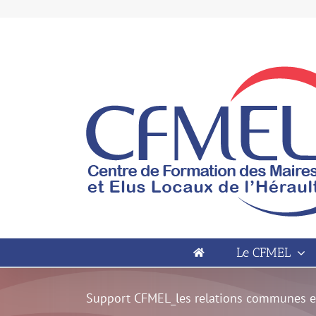
Passer
au
contenu
Open toolbar
Le CFMEL
Support CFMEL_les relations communes e