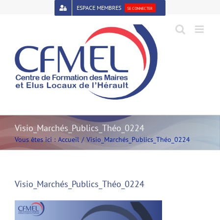
Passer
ESPACE MEMBRES
SE CONNECTER
au
contenu
Open toolbar
Visio_Marchés_Publics_Théo_0224
Vous êtes ici :
Accueil
Visio_Marchés_Publics_Théo_0224
Visio_Marchés_Publics_Théo_0224