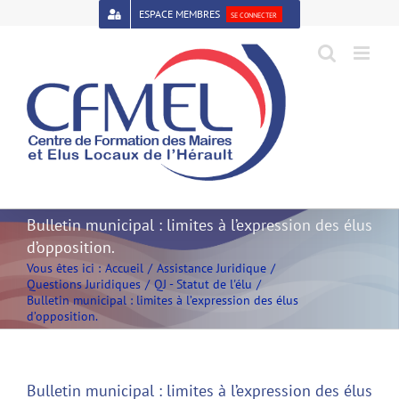
Passer
ESPACE MEMBRES
SE CONNECTER
au
contenu
Open toolbar
Bulletin municipal : limites à l’expression des élus
d’opposition.
Vous êtes ici :
Accueil
Assistance Juridique
Questions Juridiques
QJ - Statut de l'élu
Bulletin municipal : limites à l’expression des élus
d’opposition.
Bulletin municipal : limites à l’expression des élus