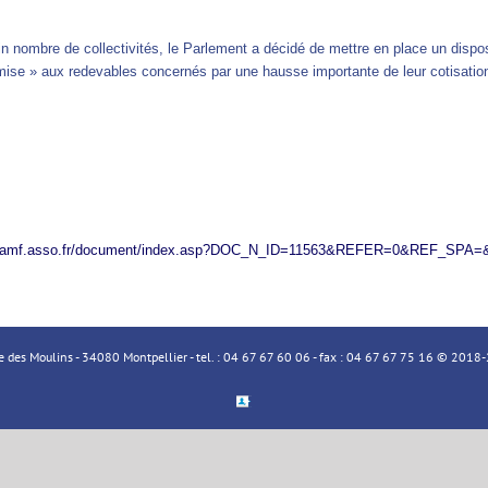
n nombre de collectivités, le Parlement a décidé de mettre en place un disp
mise » aux redevables concernés par une hausse importante de leur cotisati
w.amf.asso.fr/document/index.asp?DOC_N_ID=11563&REFER=0&REF_SPA=&
ue des Moulins - 34080 Montpellier - tel. : 04 67 67 60 06 - fax : 04 67 67 75 16 © 20
Espace
Membre