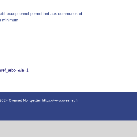
ositif exceptionnel permettant aux communes et
on minimum.
ref_arbo=&ia=1
18-2024 Oveanet Montpellier
https://www.oveanet.fr