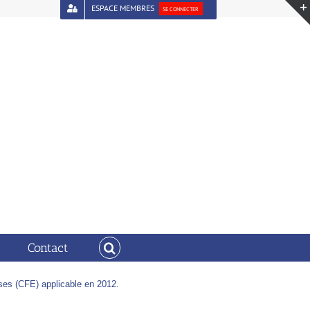
ESPACE MEMBRES
SE CONNECTER
 : montant minimum – mise à jour au 21 décembre 2012
Contact
ises (CFE) applicable en 2012.