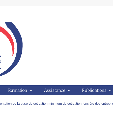
EL
Actualités ( Actualités )
Cotisation foncière des entreprises (CFE)
Formation
Assistance
Publications
) : montant minimum – mise à jour au 21 décembre 2012
entation de la base de cotisation minimum de cotisation foncière des entrepr