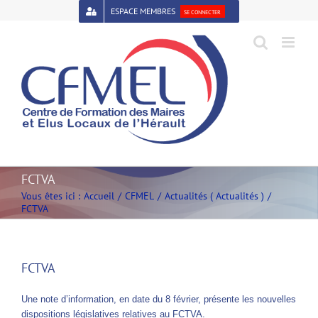
Passer
ESPACE MEMBRES
SE CONNECTER
au
contenu
Open toolbar
FCTVA
Vous êtes ici :
Accueil
CFMEL
Actualités ( Actualités )
FCTVA
FCTVA
Une note d’information, en date du 8 février, présente les nouvelles
dispositions législatives relatives au FCTVA.