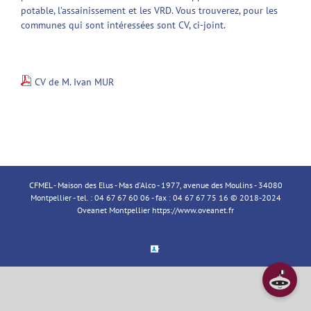
potable, l’assainissement et les VRD. Vous trouverez, pour les
communes qui sont intéressées sont CV, ci-joint.
CV de M. Ivan MUR
CFMEL - Maison des Elus - Mas d'Alco - 1977, avenue des Moulins - 34080
Montpellier - tel. : 04 67 67 60 06 - fax : 04 67 67 75 16 © 2018-2024
Oveanet Montpellier
https://www.oveanet.fr
Espace
Membre