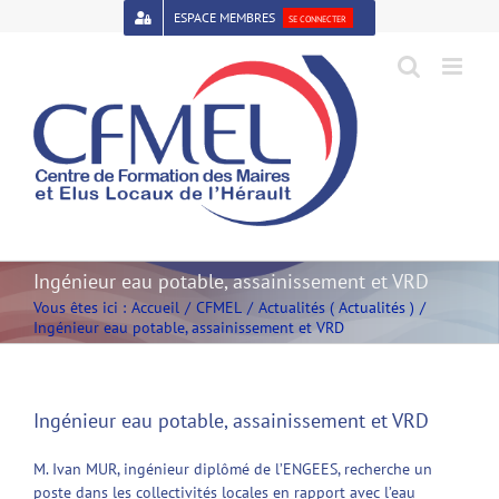
Passer
ESPACE MEMBRES
SE CONNECTER
au
contenu
Open toolbar
Ingénieur eau potable, assainissement et VRD
Vous êtes ici :
Accueil
CFMEL
Actualités ( Actualités )
Ingénieur eau potable, assainissement et VRD
Ingénieur eau potable, assainissement et VRD
M. Ivan MUR, ingénieur diplômé de l’ENGEES, recherche un
poste dans les collectivités locales en rapport avec l’eau