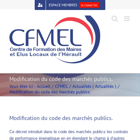
Passer
ESPACE MEMBRES
SE CONNECTER
au
contenu
Open toolbar
Modification du code des marchés publics.
Vous êtes ici :
Accueil
CFMEL
Actualités ( Actualités )
Modification du code des marchés publics.
Modification du code des marchés publics.
Ce décret introduit dans le code des marchés publics les contrats
de performance énergétique en en étendant le champ à d’autres