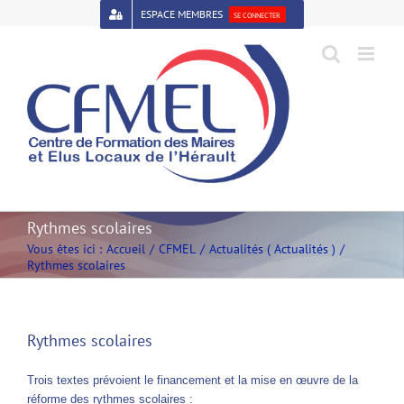
Passer
ESPACE MEMBRES
SE CONNECTER
au
contenu
Open toolbar
Rythmes scolaires
Vous êtes ici :
Accueil
CFMEL
Actualités ( Actualités )
Rythmes scolaires
Rythmes scolaires
Trois textes prévoient le financement et la mise en œuvre de la
réforme des rythmes scolaires :